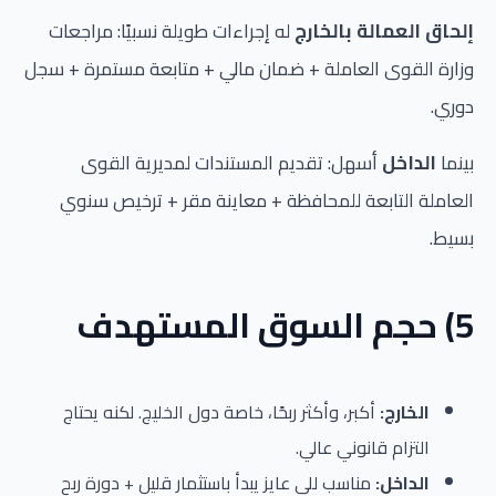
إلحاق العمالة بالخارج
له إجراءات طويلة نسبيًا: مراجعات
وزارة القوى العاملة + ضمان مالي + متابعة مستمرة + سجل
دوري.
بينما
الداخل
أسهل: تقديم المستندات لمديرية القوى
العاملة التابعة للمحافظة + معاينة مقر + ترخيص سنوي
بسيط.
5) حجم السوق المستهدف
الخارج:
أكبر، وأكثر ربحًا، خاصة دول الخليج. لكنه يحتاج
التزام قانوني عالي.
الداخل:
مناسب للي عايز يبدأ باستثمار قليل + دورة ربح