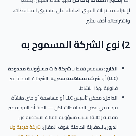
أما
إلحاق العمالة بالداخل
فهو نشاط أسهل، يخضع
لإشراف مديريات القوى العاملة على مستوى المحافظات،
واشتراطاته أخف بكثير.
2) نوع الشركة المسموح به
الخارج:
مسموح فقط بـ
شركة ذات مسؤولية محدودة
(LLC)
أو
شركة مساهمة مصرية
. الشركات الفردية غير
قانونية لهذا النشاط.
الداخل:
ممكن تأسيس LLC أو مساهمة أو حتى منشأة
فردية في بعض المحافظات. لكن — المنشأة الفردية غير
مفضلة إطلاقًا بسبب مسؤولية المالك الشخصية عن
الديون. للمقارنة الكاملة شوف المقال:
شركة فردية ولا