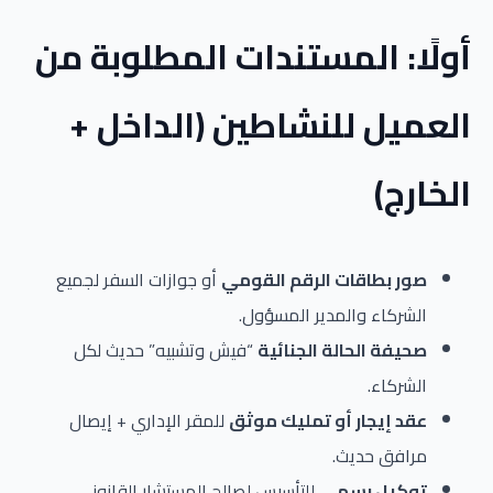
أولًا: المستندات المطلوبة من
العميل للنشاطين (الداخل +
الخارج)
صور بطاقات الرقم القومي
أو جوازات السفر لجميع
الشركاء والمدير المسؤول.
صحيفة الحالة الجنائية
“فيش وتشبيه” حديث لكل
الشركاء.
عقد إيجار أو تمليك موثق
للمقر الإداري + إيصال
مرافق حديث.
توكيل رسمي
للتأسيس لصالح المستشار القانوني.