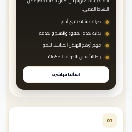
التقليدية، لذلك نهتم بأن تكون البداية معبرة عن
النشاط الفعلي.
صياغة نشاط تقني أدق
بداية تخدم العقود والمنتج والخدمة
فهم أوضح للهيكل المناسب للنمو
ربط التأسيس بالجوانب المكملة
اسألنا مباشرة
01