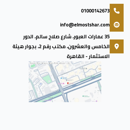
01000142673
info@elmostshar.com
35 عمارات العبور، شارع صلاح سالم، الدور
الخامس والعشرون، مكتب رقم 2، بجوار هيئة
الاستثمار - القاهرة
جميع الحقوق محفوظة © 2025
المستشار جروب
| نعتز بخدمتكم،