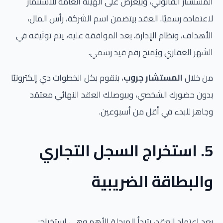
المستشار القانوني، وبيُعرض على الهيئة العامة للاستثمار
لاعتماده رسميًا. العقد بيتضمن اسم الشركة، رأس المال،
الأهداف، ونظام الإدارة. بعد الموافقة عليه، يتم توثيقه في
الشهر العقاري ويُمنح رقم قيد رسمي.
من خلال
المستشار جروب
، بنقوم بكل الخطوات دي إلكترونيًا
بدون حضورك الشخصي، وبيوصلك العقد النهائي معتمَد
وجاهز للبدء في أقل من أسبوعين.
5. استخراج السجل التجاري
والبطاقة الضريبية
بعد اعتماد العقد، بتبدأ المرحلة الأهم وهي استخراج: