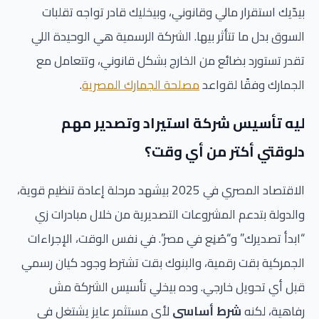
بيدّيك استقرار مالي وقانوني، وبيخليك قادر تواجه تقلبات
السوق بدل ما تتأثر بيها. الشركة الرسمية هي الوحيدة اللي
تقدر تستورد بضائع من الخارج بشكل قانوني، وتتعامل مع
الجمارك وفقًا لقواعد
مصلحة الجمارك المصرية
.
ليه تأسيس شركة استيراد وتصدير مهم
دلوقتي أكتر من أي وقت؟
الاقتصاد المصري في 2025 بيشهد مرحلة إعادة تنظيم قوية،
والدولة بتدعم المشروعات التصديرية من خلال مبادرات زي
“ابدأ تصديرك” و“صُنِع في مصر”. في نفس الوقت، الإجراءات
الجمركية بقت رقمية، والبنوك بقت تشترط وجود كيان رسمي
قبل أي تحويل خارجي. وده بيخلي تأسيس الشركة مش
رفاهية، لكنه
شرط أساسي
لأي مستثمر عايز يشتغل في