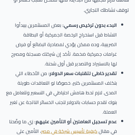
توقف نشاطك التجاري.
البدء بدون ترخيص رسمي:
بعض المستثمرين بيبدأوا
النشاط قبل استخراج الرخصة الجمركية أو البطاقة
الضريبية، وده ممكن يؤدي لمصادرة البضائع أو فرض
غرامات جمركية ضخمة. تأكد إن شركتك مسجلة ومصرح
لها بالاستيراد والتصدير قبل أول شحنة.
تقدير خاطئ لتقلبات سعر الدولار:
من الأخطاء اللي
بتكلف المستثمرين كتير، خصوصًا لو التعاقدات طويلة
المدى. لازم تحط هامش احتياطي في التسعير وتتعامل مع
بنوك تقدم حسابات بالدولار لتجنب الخسائر الناتجة عن تغير
العملة.
عدم تسجيل العاملين أو التأمين عليهم:
زي ما وضّحنا
في مقال
كيفية تأسيس شركة في مصر
، التأمين على