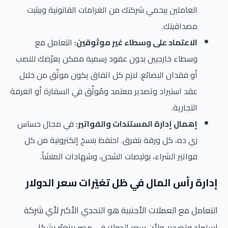
العاملين بيحمي شركتك من الغرامات القانونية وبيثبت
مصداقيتك.
الاعتماد على وسطاء غير موثوقين:
التعامل مع
وسطاء خارجيين بدون عقود رسمية ممكن يعرّضك للنصب
أو فقدان البضائع. لازم كل اتفاق يكون موثّق من خلال
عقد استيراد وتصدير معتمد ومُوثّق في السفارة أو الغرفة
التجارية.
إهمال إدارة المستندات والفواتير:
في مجال حساس
زي ده، كل ورقة بتفرق. احتفظ بنسخ إلكترونية من كل
فواتير الشراء، بوليصات الشحن، وشهادات المنشأ.
إدارة رأس المال في ظل تغيّرات سعر الدولار
التعامل مع العملات الأجنبية هو التحدي الأكبر لأي شركة
استيراد وتصدير. ولأن سعر الدولار في مصر بيتغيّر بشكل