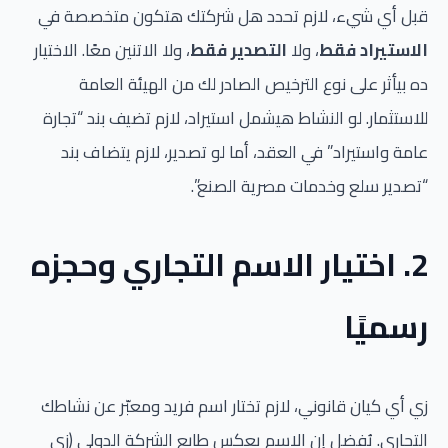
قبل أي شيء، لازم تحدد هل شركتك هتكون متخصصة في
الاستيراد فقط
، ولا
التصدير فقط
، ولا الاتنين معًا. الاختيار
ده بيأثر على نوع الترخيص الصادر لك من الهيئة العامة
للاستثمار. لو النشاط هيشمل استيراد، لازم تضيف بند “تجارة
عامة واستيراد” في العقد، أما لو تصدير، لازم يتضاف بند
“تصدير سلع وخدمات مصرية الصنع”.
2. اختيار الاسم التجاري وحجزه
رسميًا
زي أي كيان قانوني، لازم تختار اسم فريد ومعبّر عن نشاطك
التجاري. يُفضل إن الاسم يعكس طابع الشركة الدولي (زي