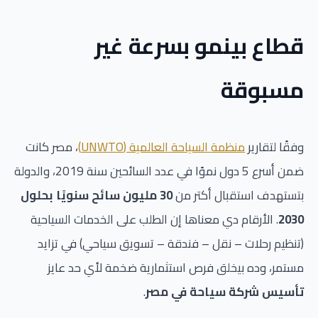
قطاع بينمو بسرعة غير
مسبوقة
وفقًا لتقارير
منظمة السياحة العالمية (UNWTO)
، مصر كانت
ضمن أسرع 5 دول نموًا في عدد السائحين سنة 2019، والدولة
بتستهدف استقبال أكتر من
30 مليون سائح سنويًا بحلول
2030
. الأرقام دي معناها إن الطلب على الخدمات السياحية
(تنظيم رحلات – نقل – فندقة – تسويق سياحي) في تزايد
مستمر، وده بيخلق فرص استثمارية ضخمة لأي حد عايز
تأسيس شركة سياحة في مصر
.