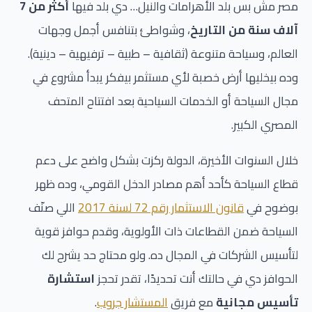
مصر مش بس بلد الأهرامات والنيل… دي بلد فيها
أكثر من 7
آلاف سنة من التاريخ
، وشواطئ بتنافس أجمل وجهات
العالم، وسياحة متنوعة (ثقافية – طبية – ترفيهية – دينية).
وده بيخليها أرض خصبة لأي مستثمر بيفكر يبدأ مشروع في
مجال السياحة أو الخدمات السياحية بعد افتتاح المتحف
المصري الكبير.
خلال السنوات الأخيرة، الدولة ركزت بشكل واضح على دعم
قطاع السياحة كأحد أهم مصادر الدخل القومي، وده ظهر
بوضوح في
قانون الاستثمار رقم 72 لسنة 2017
اللي صنّف
السياحة ضمن القطاعات ذات الأولوية، وقدم حوافز قوية
لتأسيس الشركات في المجال ده. ولو محتاج حد يشرح لك
الحوافز دي في حالتك أنت تحديدًا، تقدر تحجز
استشارة
تأسيس مجانية
مع فريق
المستشار جروب
.