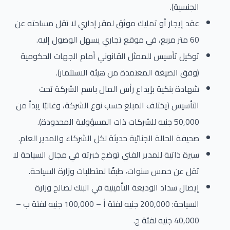
الجنسية).
عقد إيجار أو تمليك موثق لمقر إداري لا تقل مساحته عن
60 متر مربع، في موقع تجاري يسهل الوصول إليه.
توكيل تأسيس للممثل القانوني أمام الجهات الحكومية
(وفق الصيغة المعتمدة من هيئة الاستثمار).
شهادة بنكية بإيداع رأس المال باسم الشركة تحت
التأسيس (يختلف المبلغ حسب نوع الشركة، وغالبًا يبدأ من
50,000 جنيه للشركات ذات المسؤولية المحدودة).
صحيفة الحالة الجنائية حديثة لكل الشركاء والمدير العام.
سيرة ذاتية للمدير الفني توضح خبرته في مجال السياحة لا
تقل عن خمس سنوات، طبقًا لمتطلبات وزارة السياحة.
إيصال سداد الوديعة التأمينية في البنك لصالح وزارة
السياحة: 200,000 جنيه لفئة أ – 100,000 جنيه لفئة ب –
40,000 جنيه لفئة ج.