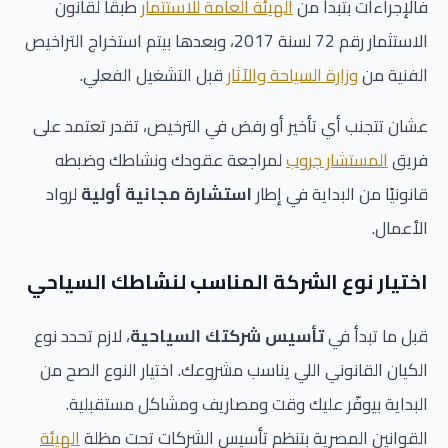
فالإجراءات بتبدأ من
الهيئة العامة للاستثمار
طبقًا لقانون
الاستثمار رقم 72 لسنة 2017، وبعدها بيتم استخراج التراخيص
الفنية من
وزارة السياحة والآثار
قبل التشغيل الفعلي.
عشان تتجنب أي تأخير أو رفض في الترخيص، تقدر تعتمد على
فريق
المستشار جروب
لمراجعة عقودك ونشاطك وضبطه
قانونيًا من البداية في إطار
استشارة مجانية أولية
لرواد
الأعمال.
اختيار نوع الشركة المناسب لنشاطك السياحي
قبل ما تبدأ في
تأسيس شركتك السياحية
، لازم تحدد نوع
الكيان القانوني اللي يناسب مشروعك. اختيار النوع الصح من
البداية بيوفّر عليك وقت ومصاريف ومشاكل مستقبلية.
القوانين المصرية بتنظم تأسيس الشركات تحت مظلة
الهيئة