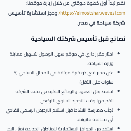
تقدر تبدأ أول خطوة دلوقتي من خلال زيارة موقعنا:
https://elmostshar.wevezl.com/
وحجز
استشارة تأسيس
شركة سياحة في مصر
.
نصائح قبل تأسيس شركتك السياحية
اختار مقر إداري في موقع سهل الوصول لتسهيل معاينة
وزارة السياحة.
عيّن مدير فني ذو خبرة موثقة في المجال السياحي (5
سنوات على الأقل).
احتفظ بكل العقود والودائع البنكية في ملف الشركة
لتقديمها وقت التجديد السنوي للترخيص.
تجنّب ممارسة النشاط قبل استلام الترخيص الرسمي لتفادي
أي مخالفة قانونية.
استفد من الحوافز الاستثمارية للمناطق الجديدة (مثل البحر