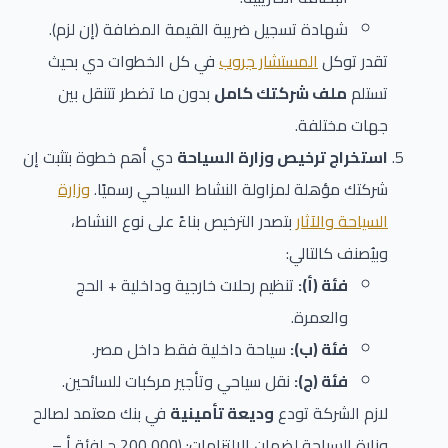
شهادة تسجيل ضريبة القيمة المضافة (إن لزم).
تقدر توكل
المستشار جروب
في كل الخطوات دي بحيث
تستلم
ملف شركتك كامل
بدون ما تضطر تتنقل بين
جهات مختلفة.
استخراج ترخيص وزارة السياحة
دي أهم خطوة بتثبت إن
شركتك مؤهلة لمزاولة النشاط السياحي رسميًا.
وزارة
السياحة والآثار
بتصدر الترخيص بناءً على نوع النشاط،
وبيُصنف كالتالي:
فئة (أ):
تنظيم رحلات خارجية وداخلية + الحج
والعمرة.
فئة (ب):
سياحة داخلية فقط داخل مصر.
فئة (ج):
نقل سياحي وتأجير مركبات للسائحين.
لازم الشركة تودع
وديعة تأمينية
في بنك معتمد لصالح
وزارة السياحة لضمان الالتزامات: (200,000 ج لفئة أ –