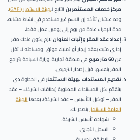
مركز خدمات المستثمرين
التابع لـ
هيئة الاستثمار (GAFI)
،
وده علشان تتأكد إن الاسم غير مستخدم في نشاط مشابه.
مدة الإجراء عادة من يوم إلى يومين عمل فقط.
إعداد عقد المقر وإثبات العنوان
لازم يكون عندك مقر
إداري مثبت بعقد إيجار أو تمليك موثق، ومساحته لا تقل
عن
60 متر مربع
في منطقة تجارية. وزارة السياحة بتراجع
المقر بنفسها قبل إصدار الترخيص.
تقديم المستندات لهيئة الاستثمار
في الخطوة دي
بتتقدّم بكل المستندات المطلوبة (بطاقات الشركاء – عقد
المقر – توكيل التأسيس – عقد الشركة). بعدها
الهيئة
العامة للاستثمار
بتصدر لك:
شهادة تأسيس الشركة.
السجل التجاري.
البطاقة الضريبية.