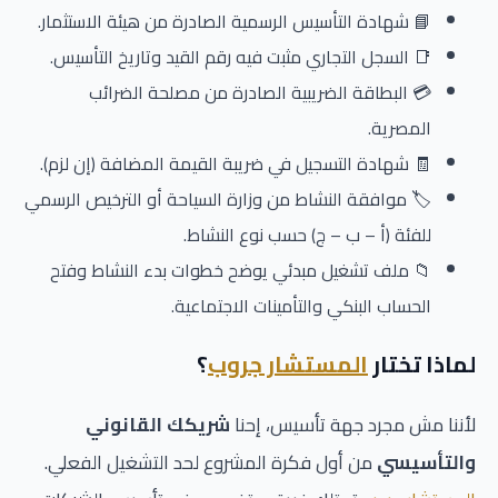
📘 شهادة التأسيس الرسمية الصادرة من هيئة الاستثمار.
📑 السجل التجاري مثبت فيه رقم القيد وتاريخ التأسيس.
💳 البطاقة الضريبية الصادرة من مصلحة الضرائب
المصرية.
🧾 شهادة التسجيل في ضريبة القيمة المضافة (إن لزم).
🏷️ موافقة النشاط من وزارة السياحة أو الترخيص الرسمي
للفئة (أ – ب – ج) حسب نوع النشاط.
📁 ملف تشغيل مبدئي يوضح خطوات بدء النشاط وفتح
الحساب البنكي والتأمينات الاجتماعية.
لماذا تختار
المستشار جروب
؟
لأننا مش مجرد جهة تأسيس، إحنا
شريكك القانوني
والتأسيسي
من أول فكرة المشروع لحد التشغيل الفعلي.