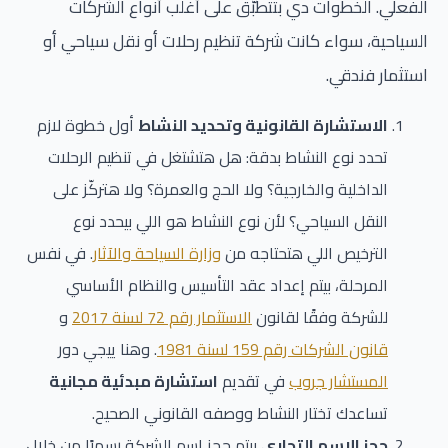
الفعلي. الخطوات دي بتتطبّق على أغلب أنواع الشركات
السياحية، سواء كانت شركة تنظيم رحلات أو نقل سياحي أو
استثمار فندقي.
الاستشارة القانونية وتحديد النشاط
أول خطوة لازم
تحدد نوع النشاط بدقة: هل هتشتغل في تنظيم الرحلات
الداخلية والخارجية؟ ولا الحج والعمرة؟ ولا هتركّز على
النقل السياحي؟ لأن نوع النشاط هو اللي بيحدد نوع
الترخيص اللي هتحتاجه من
وزارة السياحة والآثار
. في نفس
المرحلة، بيتم إعداد عقد التأسيس والنظام الأساسي
للشركة وفقًا لقانون
الاستثمار رقم 72 لسنة 2017
و
قانون الشركات رقم 159 لسنة 1981
. وهنا ييجي دور
المستشار جروب
في تقديم
استشارة مبدئية مجانية
تساعدك تختار النشاط ووصفه القانوني الصحيح.
حجز الاسم التجاري
بيتم حجز اسم الشركة رسميًا من خلال