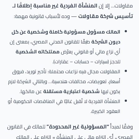
مقاولات… إلا إن
المنشأة الفردية غير مناسبة إطلاقًا لـ
تأسيس شركة مقاولات
— وده لأسباب قانونية مهمة:
المالك مسؤول مسؤولية كاملة وشخصية عن كل
ديون الشركة
طبقًا للقانون المدني المصري، بمعنى إن
أي نزاع مالي أو قانوني يعرّض
ممتلكاته الشخصية
للحجز (سيارات – حسابات – عقارات).
المقاولات مجال فيه نزاعات محتملة: تأخير توريد، فروق
أسعار، تعويضات، مخالفات هندسية… وبالتالي الشركة لازم
يكون ليها
شخصية اعتبارية مستقلة
عن مالكها.
المنشأة الفردية لا تُقبل غالبًا في المناقصات الحكومية أو
العقود الكبيرة.
وفقًا لمبدأ
“المسؤولية غير المحدودة”
للمالك في القانون
المصري، أي التزام مالي على المنشأة = التزام على المالك