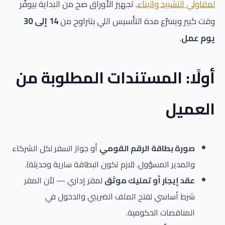
لمقاولي التشييد والبناء
. تجهيز الأوراق صح من البداية بيوفّر
وقت كبير ويسرّع مدة التأسيس اللي بتتراوح من
14 إلى 30
يوم عمل
.
أولًا: المستندات المطلوبة من
العميل
صورة بطاقة الرقم القومي
أو جواز السفر لكل الشركاء
والمدير المسؤول. (لازم تكون البطاقة سارية وحديثة).
عقد إيجار أو تمليك موثق
لمقر إداري — لأن المقر
شرط أساسي لفتح الملف الضريبي والدخول في
المناقصات الحكومية.