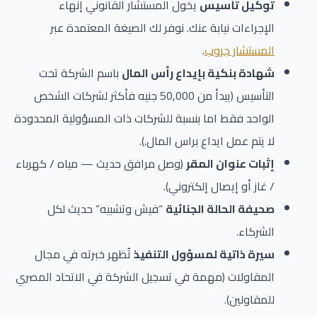
توكيل تأسيس
يخول المستشار القانوني إنهاء
الإجراءات نيابة عنك. نوفر لك الصيغة المعتمدة عبر
المستشار جروب
.
شهادة بنكية بإيداع رأس المال
باسم الشركة تحت
التأسيس (يبدأ من 50,000 جنيه فأكثر لشركات الشخص
الواحد فقط اما بنسبة للشركات ذات المسؤولية المحدودة
لا يتم عمل ايداع براس المال.).
إثبات عنوان المقر
(وصل مرافق حديث — مياه / كهرباء
/ غاز أو إيصال إلكتروني).
صحيفة الحالة الجنائية
“فيش وتشبيه” حديث لكل
الشركاء.
سيرة ذاتية لمسؤول التنفيذ
تُظهر خبرته في مجال
المقاولات (مهمة في تسجيل الشركة في الاتحاد المصري
للمقاولين).