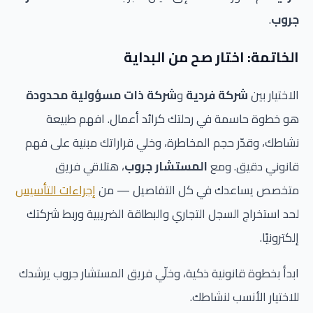
جروب
.
الخاتمة: اختار صح من البداية
الاختيار بين
شركة فردية
و
شركة ذات مسؤولية محدودة
هو خطوة حاسمة في رحلتك كرائد أعمال. افهم طبيعة
نشاطك، وقدّر حجم المخاطرة، وخلي قراراتك مبنية على فهم
قانوني دقيق. ومع
المستشار جروب
، هتلاقي فريق
متخصص يساعدك في كل التفاصيل — من
إجراءات التأسيس
لحد استخراج السجل التجاري والبطاقة الضريبية وربط شركتك
إلكترونيًا.
ابدأ بخطوة قانونية ذكية، وخلّي فريق المستشار جروب يرشدك
للاختيار الأنسب لنشاطك.