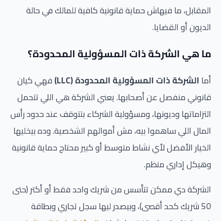
المقابل، ما فيهاش حماية قانونية كافية للمالك في حالة
الديون أو القضايا.
ما هي الشركة ذات المسؤولية المحدودة؟
أما
الشركة ذات المسؤولية المحدودة (LLC)
فهي كيان
قانوني منفصل عن أصحابها. يعني الشركة هي اللي تتحمل
التزاماتها وديونها، ومسؤولية الشركاء بتتوقف عند حدود رأس
المال اللي ساهموا بيه، مش أموالهم الشخصية. وده بيخليها
الخيار الأفضل لأي نشاط متوسط أو كبير محتاج حماية قانونية
وهيكل إداري منظم.
الشركة دي ممكن تتأسس من شريك واحد فقط أو أكتر (حتى
50 شريك كحد أقصى)، وبيصدر ليها سجل تجاري وبطاقة