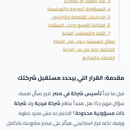
3. عدد الملاك أو الشركاء
4. المسؤولية الضريبية والمحاسبية
5. الإجراءات القانونية والتراخيص
6. إمكانية التوسع وجذب الاستثمار
7. الثقة والتعاملات البنكية
نصائح المستشار جروب قبل الاختيار
الخاتمة: اختار صح من البداية
المصادر والمراجع
مقدمة: القرار اللي بيحدد مستقبل شركتك
قبل ما تبدأ
تأسيس شركة في مصر
، لازم تسأل نفسك
سؤال مهم جدًا: هل هتبدأ بنظام
شركة فردية
ولا
شركة
ذات مسؤولية محدودة
؟ الاختيار ده مش مجرد خطوة
ورقية، لكنه قرار استراتيجي هيأثر على مصير مشروعك بالكامل