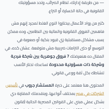
— من طريقة إدارتك، لنظام الضرائب، ولحد مسؤوليتك
القانونية في حالة الخسارة أو النزاع.
كثير من رواد الأعمال بيختاروا النوع الغلط لمجرد إنهم مش
فاهمين الفروق القانونية والمالية بين النظامين، وده ممكن
يسبب مشاكل مستقبلية زي قيود بنكية أو صعوبة في
التوسع أو حتى التزامات ضريبية مش متوقعة. عشان كده، في
المقال ده هنعرضلك
7 فروق جوهرية بين شركة فردية
وشركة ذات مسؤولية محدودة
تساعدك تختار الأنسب
لنشاطك بكل ثقة ووعي قانوني.
المحتوى هنا معتمد على خبرة
المستشار جروب
في
تأسيس
الشركات في مصر
بمختلف أنواعها، وبنقدملك المقارنة دي
بشكل عملي مبني على القوانين المصرية الحالية (قانون