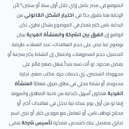
المتوقع في مصر عامل إزاي خلال أول سنة أو سنتين؟ لأن
الإجابة هنا بتفرق جدًا في
اختيار الشكل القانوني
من
البداية. ناس كتير بتفكر في الموضوع بشكل نظري، لكن
الواقع إن
الفرق بين الشركة والمنشأة الفردية
بيبان
بوضوح لما تبص على حجم التعاقدات، عدد العملاء، طريقة
التحصيل، حجم المصروفات، واحتمال إن النشاط يكبر بسرعة أو
يفضل محدود. لو أنت لسه بتبدأ شغل صغير قائم على
مجهودك الشخصي، زي خدمات حرة، مكتب صغير، تجارة
محدودة، أو نشاط محلي في نطاق ضيق، فغالبًا
المنشأة
الفردية
هتكون أسهل كبداية من ناحية الانطلاق والمرونة.
إنما لو من أول يوم عندك نية تدخل في تعاقدات أكبر، أو
محتاج توظف ناس، أو تتعامل مع موردين كبار، أو تبني اسم
تجاري منفصل عنك كشخص، ففكرة
تأسيس شركة
بتبقى