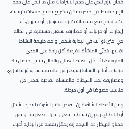
كمان لازم تبص على حجم الالتزامات قبل ما تبص على حجم
الإيراد فقط. في مصر ممكن مشروع يحقق مبيعات كويسة،
لكنه يحتاج دفع مقدمات كبيرة للموردين، أو مخزون، أو
إيجارات، أو مرتبات، أو مصاريف تشغيل مستمرة. في الحالة
دي، حتى لو أنت في البداية شخص واحد، طبيعة النشاط
نفسها بتخلّي المنشأة الفردية أقل راحة على المدى
المتوسط، لأن كل العبء العملي والمالي بيبقى متصل بيك
مباشرة. أما لو النشاط بسيط، رأس ماله محدود، ودوّرانه سريع،
ومصاريفه تحت السيطرة، فالمنشأة الفردية تفضل حل
مناسب خصوصًا في أول مرحلة.
ومن الأخطاء الشائعة إن البعض يختار الشركة لمجرد الشكل
أو الانطباع، رغم إن نشاطه الفعلي ما زال صغير جدًا ومش
محتاج الهيكل ده. النتيجة إنه يحمّل نفسه من البداية أعباء