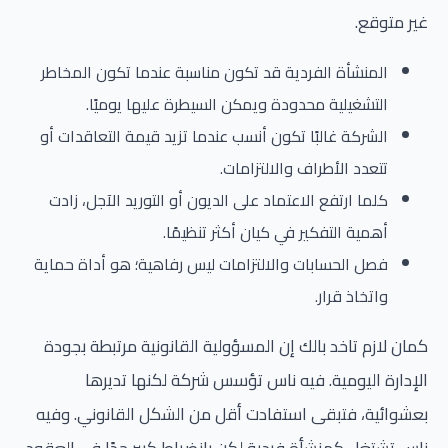
غير متوقع.
المنشأة الفردية قد تكون مناسبة عندما تكون المخاطر
التشغيلية محدودة ويمكن السيطرة عليها يوميًا.
الشركة غالبًا تكون أنسب عندما تزيد قيمة التعاقدات أو
تتعدد الأطراف والالتزامات.
كلما ارتفع الاعتماد على الديون أو التوريد الآجل، زادت
أهمية التفكير في كيان أكثر تنظيمًا.
فصل الحسابات والالتزامات ليس رفاهية؛ هو أداة حماية
واتخاذ قرار.
كمان لازم تاخد بالك إن المسؤولية القانونية مرتبطة بجودة
الإدارة اليومية. فيه ناس تؤسس شركة لكنها تديرها
بعشوائية، فتبقى استفادت أقل من الشكل القانوني. وفيه
ناس تشتغل كمنشأة فردية لكن بانضباط كبير جدًا في العقود