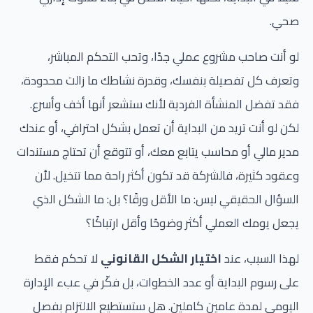
صحي.
لو أنت صاحب مشروع عملي جدًا، وتحب التحكم المباشر،
وتعرف كل تفصيلة بنفسك، وقدرة نشاطك ما زالت محدودة،
فقد تفضل المنشأة الفردية لأنك ستشعر أنها أخف وأسرع.
لكن لو أنت تريد من البداية أن تعمل بشكل احترافي، أو عندك
مدير مالي أو محاسب يتابع معك، أو تتوقع أن تحتاج مستندات
وعقود كثيرة، فالشركة قد تكون أكثر راحة مما تتخيل. لأن
السؤال الحقيقي ليس: ما الأقل ورقًا؟ بل: ما الشكل الذي
يجعل يومك العملي أكثر وضوحًا وأقل ارتباكًا؟
لهذا السبب، عند
اختيار الشكل القانوني
لا تحكم فقط
على رسوم البداية أو عدد الخطوات، بل فكّر في عبء الإدارة
اليومي لمدة عامين كاملين. هل ستستطيع الالتزام بفصل