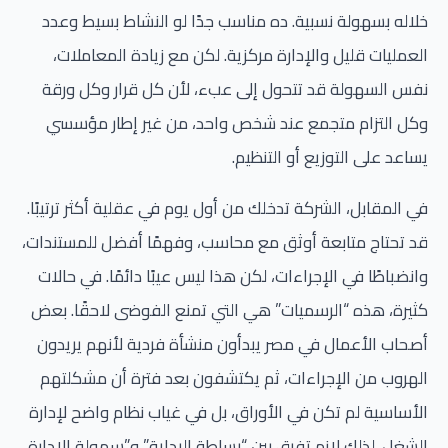
خلاله بسهولة نسبية. ده مناسب جدًا لو النشاط بسيط وعدد
العمليات قليل والإدارة مركزية. لكن مع زيادة المعاملات،
نفس السهولة قد تتحول إلى عبء، لأن كل قرار وكل ورقة
وكل التزام متجمع عند شخص واحد، من غير إطار مؤسسي
يساعد على التوزيع أو التنظيم.
في المقابل، الشركة تدخلك من أول يوم في عقلية أكثر ترتيبًا.
قد تحتاج متابعة أوثق مع محاسب، وفهمًا أفضل للمستندات،
وانضباطًا في الإجراءات، لكن هذا ليس عيبًا دائمًا. في حالات
كثيرة، هذه “الرسميات” هي التي تمنع الفوضى لاحقًا. بعض
أصحاب الأعمال في مصر يبدأون منشأة فردية لأنهم يريدون
الهروب من الإجراءات، ثم يكتشفون بعد فترة أن مشكلتهم
الأساسية لم تكن في الأوراق، بل في غياب نظام واضح لإدارة
الشغل. لذلك لازم تفرق بين “بساطة البداية” و”سهولة الإدارة