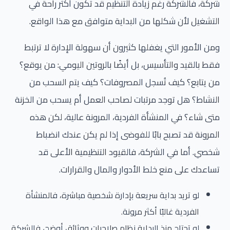
شركة، فالشركة رغم زيادة التنظيم قد تكون أكثر راحة في
التشغيل لأن شكلها من البداية متوافق مع هذا الواقع.
ومن الأمور التي يغفلها كثيرون أن سهولة الإدارة لا ترتبط
فقط بالقيد والتأسيس، بل أيضًا بالروتين اليومي: من يوقع؟
من يتابع؟ كيف تُسجل المصروفات؟ كيف يتم السحب من
النشاط؟ هل توجد مرتبات لصاحب العمل أم يسحب من الخزنة
متى شاء؟ في المنشأة الفردية، المرونة عالية، لكن هذه
المرونة قد تصبح بابًا للفوضى إذا لم يكن عندك انضباط
شخصي. أما في الشركة، فالقيود التنظيمية الأعلى قد
تساعدك على منع خلط الأدوار والمال والقرارات.
لو تريد بداية سريعة بإدارة شخصية مباشرة، فالمنشأة
الفردية غالبًا أكثر مرونة.
لو تحتاج منذ البداية نظام صلاحيات ووثائق أوضح، فالشركة