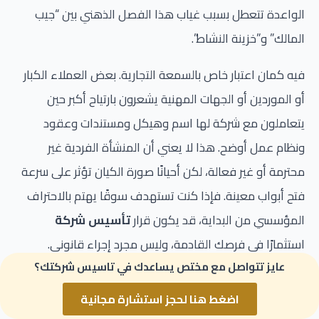
الواعدة تتعطل بسبب غياب هذا الفصل الذهني بين “جيب
المالك” و”خزينة النشاط”.
فيه كمان اعتبار خاص بالسمعة التجارية. بعض العملاء الكبار
أو الموردين أو الجهات المهنية يشعرون بارتياح أكبر حين
يتعاملون مع شركة لها اسم وهيكل ومستندات وعقود
ونظام عمل أوضح. هذا لا يعني أن المنشأة الفردية غير
محترمة أو غير فعالة، لكن أحيانًا صورة الكيان تؤثر على سرعة
فتح أبواب معينة. فإذا كنت تستهدف سوقًا يهتم بالاحتراف
المؤسسي من البداية، قد يكون قرار
تأسيس شركة
استثمارًا في فرصك القادمة، وليس مجرد إجراء قانوني.
عايز تتواصل مع مختص يساعدك في تاسيس شركتك؟
ومن الحلول الوسط المفيدة هنا
شركة الشخص الواحد
.
اضغط هنا لحجز استشارة مجانية
هذا الشكل يجذب من يريد الجمع بين فكرة العمل الفردي في