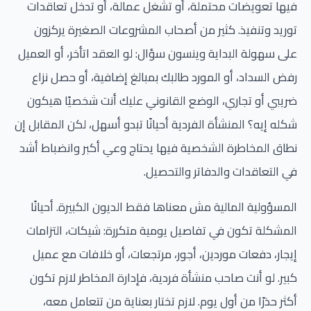
فيها تعويضات محتملة، أو تشغل عمالة، أو تدخل تعاقدات
توريد وتنفيذ. كثير من أصحاب المشروعات الصغيرة يركزون
على سهولة البداية وينسون سؤال: لو العقد اتأخر، أو العميل
رفض السداد، أو المورد طالبك بمبالغ إضافية، أو حصل نزاع
ضريبي أو تجاري، الوضع القانوني عليك أنت شخصيًا هيكون
شكله إيه؟ المنشأة الفردية أحيانًا تبدو أسهل، لكن المقابل إن
نطاق المخاطرة الشخصية فيها يحتاج وعي أكبر وانضباط أشد
في التعاقدات والدفاتر والتحصيل.
المسؤولية المالية مش معناها فقط الديون الكبيرة. أحيانًا
المشكلة تكون في تفاصيل يومية متكررة: شيكات، التزامات
إيجار، دفعات موردين، أجور، مرتجعات، أو خلافات مع عميل
كبير. لو أنت صاحب منشأة فردية، فإدارة المخاطر لازم تكون
أكثر حذرًا من أول يوم. لازم تختار بعناية من تتعامل معه،