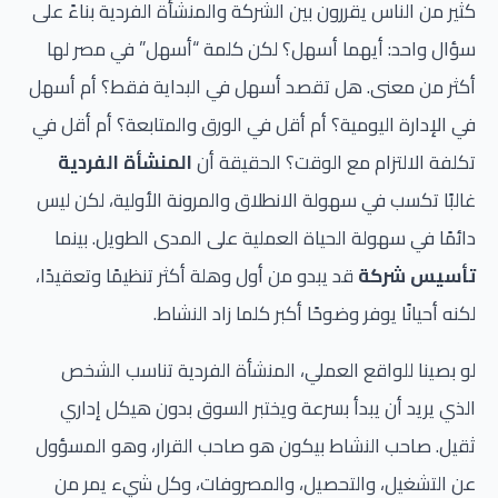
كثير من الناس يقررون بين الشركة والمنشأة الفردية بناءً على
سؤال واحد: أيهما أسهل؟ لكن كلمة “أسهل” في مصر لها
أكثر من معنى. هل تقصد أسهل في البداية فقط؟ أم أسهل
في الإدارة اليومية؟ أم أقل في الورق والمتابعة؟ أم أقل في
تكلفة الالتزام مع الوقت؟ الحقيقة أن
المنشأة الفردية
غالبًا تكسب في سهولة الانطلاق والمرونة الأولية، لكن ليس
دائمًا في سهولة الحياة العملية على المدى الطويل. بينما
تأسيس شركة
قد يبدو من أول وهلة أكثر تنظيمًا وتعقيدًا،
لكنه أحيانًا يوفر وضوحًا أكبر كلما زاد النشاط.
لو بصينا للواقع العملي، المنشأة الفردية تناسب الشخص
الذي يريد أن يبدأ بسرعة ويختبر السوق بدون هيكل إداري
ثقيل. صاحب النشاط بيكون هو صاحب القرار، وهو المسؤول
عن التشغيل، والتحصيل، والمصروفات، وكل شيء يمر من