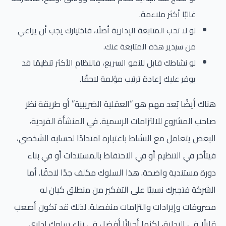
غالبًا أكثر ملاءمة.
لو لا تحب المتابعة الإدارية أصلًا، فاختيارك يجب أن يراعي
من سيدير هذه المتابعة عنك.
لو نشاطك قابل للنمو السريع، فالنظام الأكثر تنظيمًا قد
يوفر عليك إعادة ترتيب مؤلمة لاحقًا.
هناك أيضًا بُعد مهم هو “العقلية الضريبية” أو طريقة نظر
صاحب المشروع للالتزامات الرسمية. في المنشأة الفردية،
البعض يتعامل مع النشاط باعتباره امتدادًا لحسابه الشخصي،
فيتأخر في التنظيم أو في الاحتفاظ بالمستندات أو في بناء
دورة مستندية واضحة. هذا السلوك مكلف جدًا لاحقًا. أما
الشركة فتجبرك نسبيًا على التفكير من منطلق كيان له
مصروفات وإيرادات والتزامات منفصلة. لذلك قد تكون أصعب
قليلًا في البداية، لكنها أحيانًا أفضل في بناء سلوك إداري