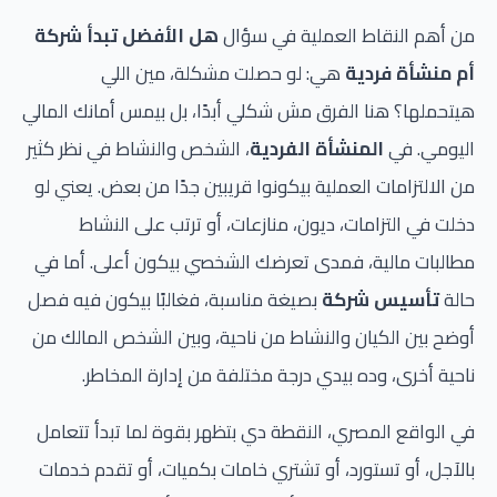
من أهم النقاط العملية في سؤال
هل الأفضل تبدأ شركة
أم منشأة فردية
هي: لو حصلت مشكلة، مين اللي
هيتحملها؟ هنا الفرق مش شكلي أبدًا، بل بيمس أمانك المالي
اليومي. في
المنشأة الفردية
، الشخص والنشاط في نظر كثير
من الالتزامات العملية بيكونوا قريبين جدًا من بعض. يعني لو
دخلت في التزامات، ديون، منازعات، أو ترتب على النشاط
مطالبات مالية، فمدى تعرضك الشخصي بيكون أعلى. أما في
حالة
تأسيس شركة
بصيغة مناسبة، فغالبًا بيكون فيه فصل
أوضح بين الكيان والنشاط من ناحية، وبين الشخص المالك من
ناحية أخرى، وده بيدي درجة مختلفة من إدارة المخاطر.
في الواقع المصري، النقطة دي بتظهر بقوة لما تبدأ تتعامل
بالآجل، أو تستورد، أو تشتري خامات بكميات، أو تقدم خدمات