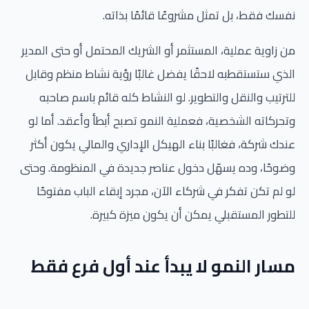
نفسك فقط، بل تمثل مشروعًا قائمًا بذاته.
من زاوية عملية، المستثمر أو الشريك المحتمل أو حتى المدير
الذي ستستقطبه لاحقًا يفضل غالبًا رؤية نشاط منظم وقابل
للترتيب والنقل والتطوير. لو النشاط كله قائم باسم صاحبه
وتحركاته الشخصية، فعملية النمو تصبح أبطأ وأعقد. أما لو
عندك شركة، فغالبًا بناء الهيكل الإداري والمالي يكون أكثر
وضوحًا، وده يسهّل دخول عناصر جديدة في المنظومة. وحتى
لو لم تكن تفكر في شركاء الآن، مجرد إبقاء الباب مفتوحًا
للتطور المستقبلي يمكن أن يكون ميزة كبيرة.
مسار النمو لا يبدأ عند أول فرع فقط