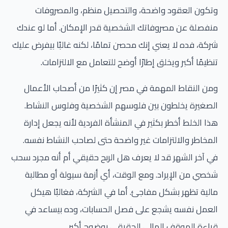
وتكون العقود واضحة، والتحصيل منظم، والمصروفات
منفصلة عن مصروفاتك الشخصية قدر الإمكان. أما لو عندك
شركة، فده لا يعني إنك محصن تمامًا، لكنه غالبًا بيفرض عليك
تنظيمًا أكبر ويخلق إطارًا أوضح للتعامل مع الالتزامات.
ومن النقاط المهمة في مصر إن كثيرًا من أصحاب الأعمال
الصغيرة يخلطون بين فلوسهم الشخصية وفلوس النشاط.
هذا الخلط أخطر بكثير في المنشأة الفردية لأنه يجعل إدارة
المخاطر والالتزامات غير واضحة حتى لصاحب النشاط نفسه.
في آخر الشهر قد لا يعرف هل الربح حقيقي أم أنه مجرد سحب
شخصي من الإيراد. ومع الوقت، أي أزمة سيولة أو مطالبة
مالية تظهر بشكل مفاجئ. أما في الشركة، فغالبًا هيكل
العمل نفسه يشجع على فصل الحسابات، وده بيساعد في
قراءة الموقف المالي الحقيقي بوضوح أكبر.