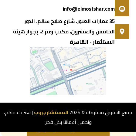
info@elmostshar.com
35 عمارات العبور، شارع صلاح سالم، الدور
الخامس والعشرون، مكتب رقم 2، بجوار هيئة
الاستثمار - القاهرة
جميع الحقوق محفوظة © 2025
المستشار جروب
| نعتز بخدمتكم،
عايز تتواصل مع مختص يساعدك في تاسيس شركتك؟
ونحمي أعمالنا بكل فخر.
اضغط هنا لحجز استشارة مجانية