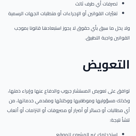
تصرفات أي طرف ثالث
تغيّرات القوانين أو الإجراءات أو متطلبات الجهات الرسمية
ولا يخل ما سبق بأي حقوق لا يجوز استبعادها قانونا بموجب
القوانين واجبة التطبيق.
التعويض
توافق على تعويض المستشار جروب والدفاع عنها وإبراء ذمتها،
وكذلك مسؤوليها وموظفيها ووكلائها ومقدمي خدماتها، من
أي مطالبات أو خسائر أو أضرار أو مصروفات أو التزامات أو أتعاب
تنشأ نتيجة:
استخدامك غير المشروع للموقع