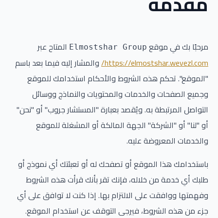
مقدمة
مرحبًا بك في موقع
المتاح عبر
Elmostshar Group
https://elmostshar.wevezl.com/
والمشار إليه فيما بعد باسم
"الموقع". تحكم هذه الشروط والأحكام استخدامك للموقع
وجميع الصفحات والخدمات والمحتويات والنماذج ووسائل
التواصل المرتبطة به. ويُقصد بعبارة "المستشار جروب" أو "نحن"
أو "لنا" أو "الشركة" الجهة المالكة أو المشغلة للموقع
والخدمات المعروضة عليه.
باستخدامك هذا الموقع أو تصفحك له أو تعبئتك أي نموذج أو
طلبك أي خدمة من خلاله، فإنك تقر بأنك قرأت هذه الشروط
وفهمتها ووافقت على الالتزام بها. إذا كنت لا توافق على أي
جزء من هذه الشروط، فيرجى التوقف عن استخدام الموقع.