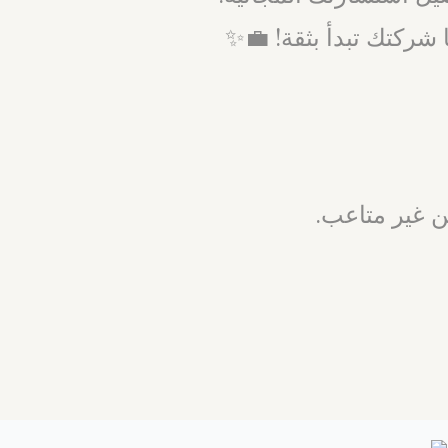
شركتك تبدأ بثقة! 💼✨
ن غير متاعب.